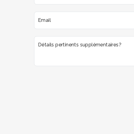
Email
Détails pertinents supplémentaires?
If you
are a
human,
ignore
this
field